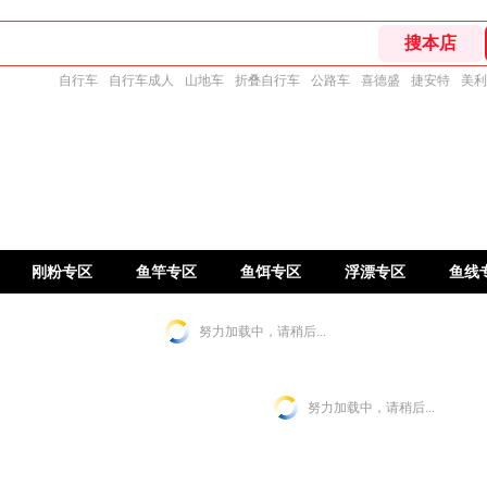
自行车
自行车成人
山地车
折叠自行车
公路车
喜德盛
捷安特
美利
刚粉专区
鱼竿专区
鱼饵专区
浮漂专区
鱼线
努力加载中，请稍后...
努力加载中，请稍后...