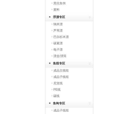
黑坑鱼饵
窝料
浮漂专区
纳米漂
芦苇漂
巴尔杉木漂
碳素漂
电子漂
漂盒/漂筒
鱼线专区
成品主线组
成品子线组
尼龙线
PE线
碳线
鱼钩专区
成品子线组