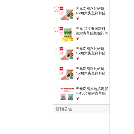
天元邓刚浮钓鲢鳙
2
450g大头鱼饵料鲢
鳙鱼饵钓鱼饵料 天
￥
元邓刚浮钓鲢鳙
450g 1包
天元 武汉玉米窝料
3
鲫鲤青草鳊翘嘴钓饵
大物专攻玉米打窝钓
￥
鱼饵料 天元嫩玉米
1000g-窝料（通杀
天元邓刚浮钓鲢鳙
4
饵）
450g大头鱼饵料鲢
鳙鱼饵钓鱼饵料 天
￥
元邓刚浮钓鲢鳙 3包
天元邓刚浮钓鲢鳙
5
450g大头鱼饵料鲢
鳙鱼饵钓鱼饵料 天
￥
元邓刚浮钓鲢鳙 2包
天元邓刚易包搞定腥
6
味450g鲫鲤青草鳊
四季综合鱼饵饵料
￥
易包搞定腥香各1包
店铺公告