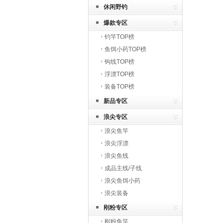
休闲野钓
爆款专区
钓竿TOP榜
鱼饵小药TOP榜
钩线TOP榜
浮漂TOP榜
装备TOP榜
新品专区
浪尖专区
浪尖鱼竿
浪尖浮漂
浪尖鱼线
成品主线/子线
浪尖鱼饵小药
浪尖装备
刚粉专区
刚粉鱼竿