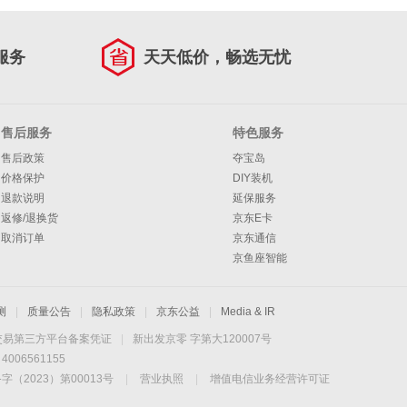
服务
天天低价，畅选无忧
售后服务
特色服务
售后政策
夺宝岛
价格保护
DIY装机
退款说明
延保服务
返修/退换货
京东E卡
取消订单
京东通信
京鱼座智能
测
|
质量公告
|
隐私政策
|
京东公益
|
Media & IR
交易第三方平台备案凭证
|
新出发京零 字第大120007号
06561155
2023）第00013号
|
营业执照
|
增值电信业务经营许可证