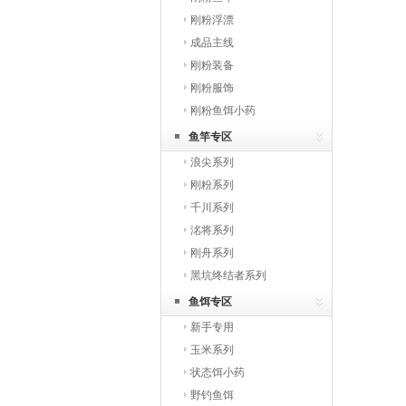
刚粉浮漂
成品主线
刚粉装备
刚粉服饰
刚粉鱼饵小药
鱼竿专区
浪尖系列
刚粉系列
千川系列
洺将系列
刚舟系列
黑坑终结者系列
鱼饵专区
新手专用
玉米系列
状态饵小药
野钓鱼饵