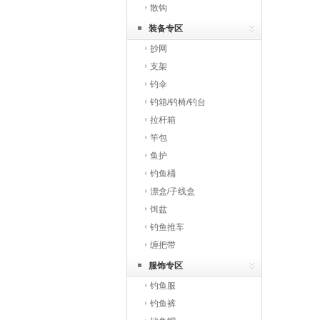
散钩
装备专区
抄网
支架
钓伞
钓箱/钓椅/钓台
拉杆箱
竿包
鱼护
钓鱼桶
漂盒/子线盒
饵盆
钓鱼推车
缠把带
服饰专区
钓鱼服
钓鱼裤