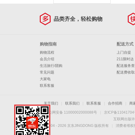
品类齐全，轻松购物
购物指南
配送方式
购物流程
上门自提
会员介绍
211限时达
生活旅行/团购
配送服务查
常见问题
配送费收取
大家电
联系客服
关于我们
|
联系我们
|
联系客服
|
合作招商
|
商
京公网安备 11000002000088号
|
京ICP备1104170
互联网出版许
Copyright © 2004 -
2026
京东JINGDONG 版权所有
|
消费者维权热