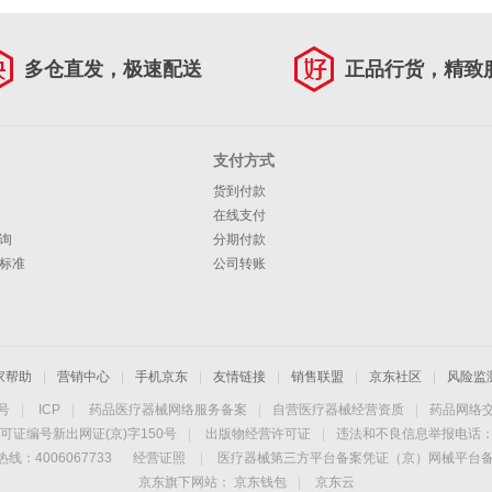
多仓直发，极速配送
正品行货，精致
支付方式
货到付款
在线支付
询
分期付款
标准
公司转账
家帮助
|
营销中心
|
手机京东
|
友情链接
|
销售联盟
|
京东社区
|
风险监
4号
|
ICP
|
药品医疗器械网络服务备案
|
自营医疗器械经营资质
|
药品网络
可证编号新出网证(京)字150号
|
出版物经营许可证
|
违法和不良信息举报电话：40
线：4006067733
经营证照
|
医疗器械第三方平台备案凭证（京）网械平台备字（
京东旗下网站：
京东钱包
|
京东云