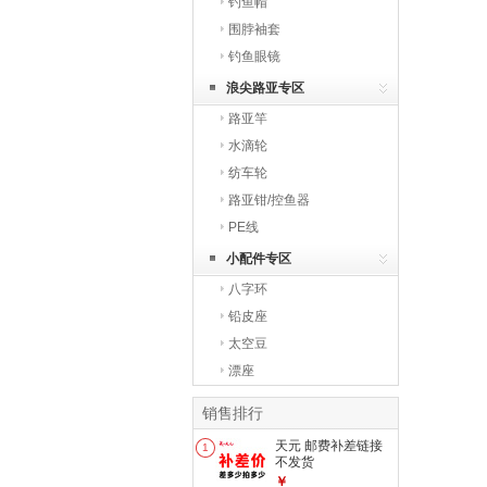
钓鱼帽
围脖袖套
钓鱼眼镜
浪尖路亚专区
路亚竿
水滴轮
纺车轮
路亚钳/控鱼器
PE线
小配件专区
八字环
铅皮座
太空豆
漂座
销售排行
天元 邮费补差链接
1
不发货
￥