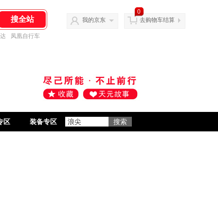
0
我的京东
去购物车结算
达
凤凰自行车
专区
装备专区